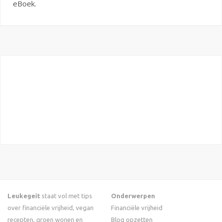
eBoek.
Leukegeit
staat vol met tips
Onderwerpen
over financiële vrijheid, vegan
Financiële vrijheid
recepten, groen wonen en
Blog opzetten