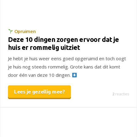
Opruimen
Deze 10 dingen zorgen ervoor dat je
huis er rommelig uitziet
Je hebt je huis weer eens goed opgeruimd en toch oogt
je huis nog steeds rommelig. Grote kans dat dit komt
door één van deze 10 dingen.
Lees je gezellig mee?
2
reacties