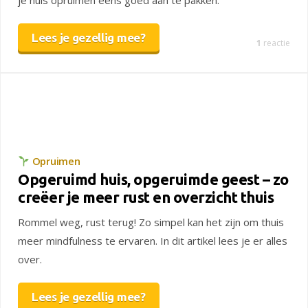
je huis opruimen eens goed aan te pakken.
Lees je gezellig mee?
1
reactie
Opruimen
Opgeruimd huis, opgeruimde geest – zo
creëer je meer rust en overzicht thuis
Rommel weg, rust terug! Zo simpel kan het zijn om thuis
meer mindfulness te ervaren. In dit artikel lees je er alles
over.
Lees je gezellig mee?