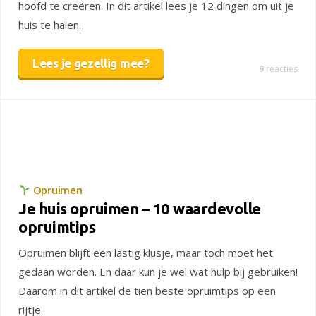
hoofd te creëren. In dit artikel lees je 12 dingen om uit je
huis te halen.
Lees je gezellig mee?
9
reacties
Opruimen
Je huis opruimen – 10 waardevolle
opruimtips
Opruimen blijft een lastig klusje, maar toch moet het
gedaan worden. En daar kun je wel wat hulp bij gebruiken!
Daarom in dit artikel de tien beste opruimtips op een
rijtje.