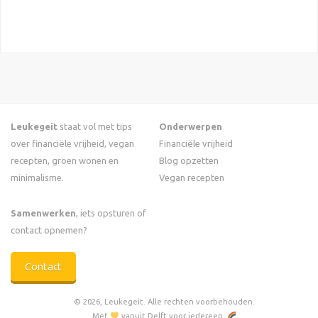
Leukegeit
staat vol met tips
Onderwerpen
over financiële vrijheid, vegan
Financiële vrijheid
recepten, groen wonen en
Blog opzetten
minimalisme.
Vegan recepten
Samenwerken
, iets opsturen of
contact opnemen?
Contact
© 2026, Leukegeit. Alle rechten voorbehouden.
Met
vanuit Delft voor iedereen.