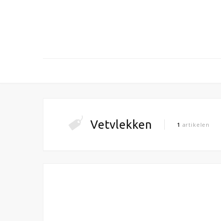
Vetvlekken
1
artikelen