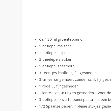
Ca. 120 ml groentebouillon
1 eetlepel maizena
1 eetlepel soja saus
2 theelepels suiker
1 eetlepel sesamolie
3 teentjes knoflook, fijngesneden
3 cm verse gember, zonder schil, fijnges
1 rode ui, fijngesneden
2 lente-uien, in ringen gesneden – voor d
3 eetlepels zwarte bonenpasta – is een be
1/2 Spaanse peper, in kleine stukjes ges