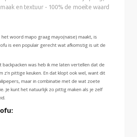
 smaak en textuur - 100% de moeite waard
n het woord mapo graag mayo(naise) maakt, is
u is een populair gerecht wat afkomstig is uit de
et backpacken was heb ik me laten vertellen dat de
m z’n pittige keuken. En dat klopt ook wel, want dit
chilipepers, maar in combinatie met de wat zoete
 Je kunt het natuurlijk zo pittig maken als je zelf
id.
ofu: