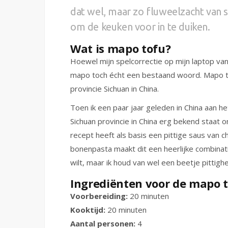
dat wel, maar zo fluweelzacht van
om de keuken voor in te duiken.
Wat is mapo tofu?
Hoewel mijn spelcorrectie op mijn laptop va
mapo toch écht een bestaand woord. Mapo tof
provincie Sichuan in China.
Toen ik een paar jaar geleden in China aan h
Sichuan provincie in China erg bekend staat o
recept heeft als basis een pittige saus van 
bonenpasta maakt dit een heerlijke combinatie.
wilt, maar ik houd van wel een beetje pittighe
Ingrediënten voor de mapo t
Voorbereiding:
20 minuten
Kooktijd:
20 minuten
Aantal personen:
4