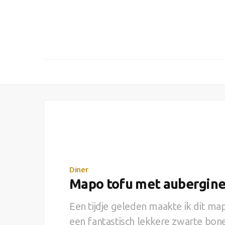
Diner
Mapo tofu met aubergine
Een tijdje geleden maakte ik dit ma
een fantastisch lekkere zwarte bone