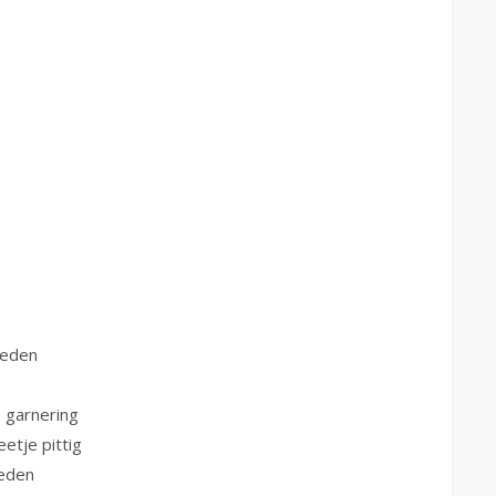
neden
e garnering
etje pittig
neden