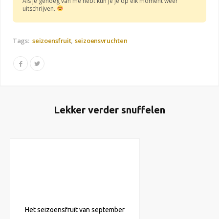
Als je genoeg van me hebt kun je je op elk moment weer
uitschrijven.
Tags:
seizoensfruit
seizoensvruchten
Lekker verder snuffelen
Het seizoensfruit van september