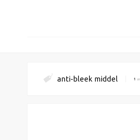
anti-bleek middel
1
ar