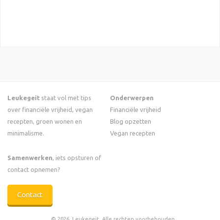
Leukegeit
staat vol met tips
Onderwerpen
over financiële vrijheid, vegan
Financiële vrijheid
recepten, groen wonen en
Blog opzetten
minimalisme.
Vegan recepten
Samenwerken
, iets opsturen of
contact opnemen?
Contact
© 2026, Leukegeit. Alle rechten voorbehouden.