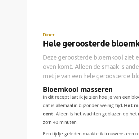
Diner
Hele geroosterde bloemk
Deze geroosterde bloemkool ziet erui
oven komt. Alleen de smaak is ander
met je van een hele geroosterde b
Bloemkool masseren
In dit recept laat ik je zien hoe je van een 
dat is allemaal in bijzonder weinig tijd.
Het ma
cent.
Alleen is het wachten geblazen op het 
zo’n 40 minuten.
Een tijdje geleden maakte ik trouwens een r