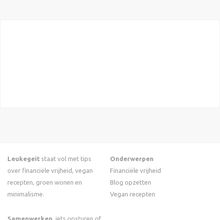
Leukegeit
staat vol met tips
Onderwerpen
over financiële vrijheid, vegan
Financiële vrijheid
recepten, groen wonen en
Blog opzetten
minimalisme.
Vegan recepten
Samenwerken
, iets opsturen of