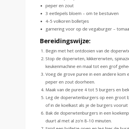
peper en zout
3 eetlepels bloem – om te bestuiven
4-5 volkoren bolletjes
garnering voor op de vegaburger – tomaa
Bereidingswijze:
Begin met het ontdooien van de doperwten
Stop de doperwten, kikkererwten, spinazie,
keukenmachine en maal tot een grof gehee
Voeg de grove puree in een andere kom en
peper en zout doorheen.
Maak van de puree 4 tot 5 burgers en be
Leg de doperwtenburgers op een groot bo
of in de koelkast als je de burgers vooruit
Bak de doperwtenburgers in een koekenp
duurt al met al zo’n 8-10 minuten.
Snijd een bolletje open en leg hier de bu