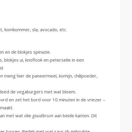
t, komkommer, sla, avocado, etc.
 en de blokjes spinazie.
 blokjes ui, knoflook en peterselie in een
l.
 meng hier de paneermeel, komijn, chilipoeder,
kleed de vegaburgers met wat bloem.
rd en zet het bord voor 10 minuten in de vriezer –
 maakt.
an met wat olie
goudbruin
aan beide kanten. Dit
rger tussen. Bedek met wat saus (ik gebruikte