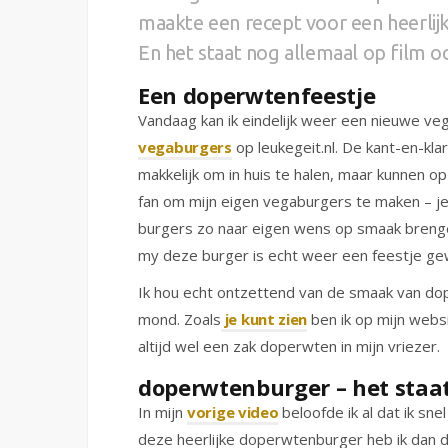
maakte een recept voor een heerlij
En het staat nog allemaal op film oo
Een doperwtenfeestje
Vandaag kan ik eindelijk weer een nieuwe ve
vegaburgers
op leukegeit.nl. De kant-en-kl
makkelijk om in huis te halen, maar kunnen op
fan om mijn eigen vegaburgers te maken – je
burgers zo naar eigen wens op smaak breng
my deze burger is echt weer een feestje g
Ik hou echt ontzettend van de smaak van do
mond. Zoals
je kunt zien
ben ik op mijn webs
altijd wel een zak doperwten in mijn vriezer.
doperwtenburger – het staat
In mijn
vorige video
beloofde ik al dat ik s
deze heerlijke doperwtenburger heb ik dan 