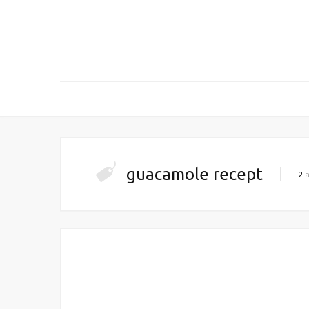
guacamole recept
2
a