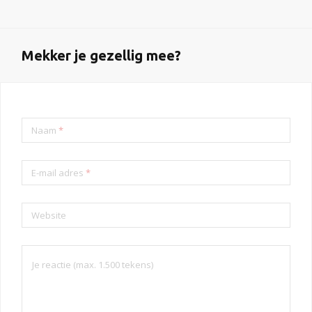
Mekker je gezellig mee?
Naam
*
E-mail adres
*
Website