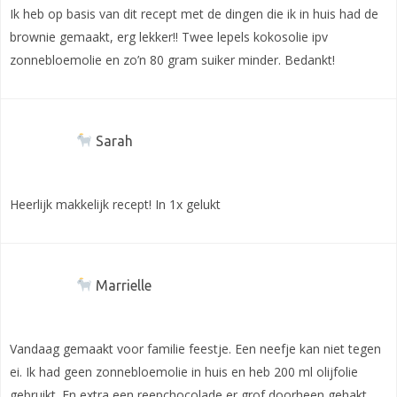
Ik heb op basis van dit recept met de dingen die ik in huis had de
brownie gemaakt, erg lekker!! Twee lepels kokosolie ipv
zonnebloemolie en zo’n 80 gram suiker minder. Bedankt!
Sarah
Heerlijk makkelijk recept! In 1x gelukt
Marrielle
Vandaag gemaakt voor familie feestje. Een neefje kan niet tegen
ei. Ik had geen zonnebloemolie in huis en heb 200 ml olijfolie
gebruikt. En extra een reepchocolade er grof doorheen gehakt.