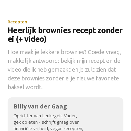
Recepten
Heerlijk brownies recept zonder
ei (+ video)
Hoe maak je lekkere brownies? Goede vraag,
makkelijk antwoord: bekijk mijn recept en de
video die ik heb gemaakt en je zult zien dat
deze brownies zonder ei je nieuwe favoriete
baksel wordt.
Billy van der Gaag
Oprichter van Leukegeit. Vader,
gek op eten - schrijft graag over
financiële vrijheid, vegan recepten,