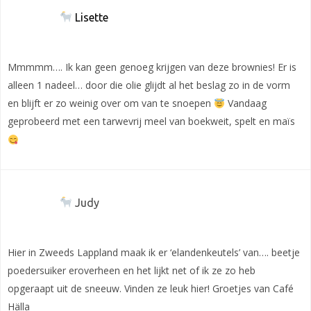
Lisette
Mmmmm…. Ik kan geen genoeg krijgen van deze brownies! Er is
alleen 1 nadeel… door die olie glijdt al het beslag zo in de vorm
en blijft er zo weinig over om van te snoepen
Vandaag
geprobeerd met een tarwevrij meel van boekweit, spelt en maïs
Judy
Hier in Zweeds Lappland maak ik er ‘elandenkeutels’ van…. beetje
poedersuiker eroverheen en het lijkt net of ik ze zo heb
opgeraapt uit de sneeuw. Vinden ze leuk hier! Groetjes van Café
Hälla