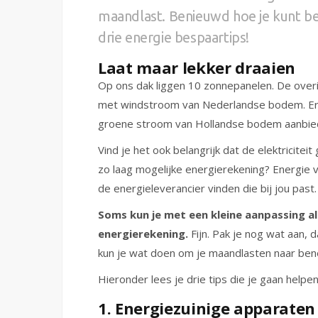
maandlast. Benieuwd hoe je kunt be
drie energie bespaartips!
Laat maar lekker draaien
Op ons dak liggen 10 zonnepanelen. De overi
met windstroom van Nederlandse bodem. Er z
groene stroom van Hollandse bodem aanbie
Vind je het ook belangrijk dat de elektricitei
zo laag mogelijke energierekening? Energie v
de energieleverancier vinden die bij jou past.
Soms kun je met een kleine aanpassing al
energierekening.
Fijn. Pak je nog wat aan, 
kun je wat doen om je maandlasten naar ben
Hieronder lees je drie tips die je gaan help
1. Energiezuinige apparaten