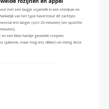
elde rozijnen en appel
ut met een laagje sojamelk in een steelpan en
ankelijk van het type havermout dit zachtjes
estal iets langer (zo’n 20 minuten) ten opzichte
minuten).
en een klein handje gewelde rozijnen.
jes (julienne, maar mag iets dikker) en meng deze