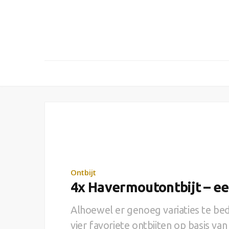
Ontbijt
4x Havermoutontbijt – ee
Alhoewel er genoeg variaties te bede
vier favoriete ontbijten op basis v