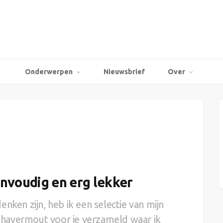
Onderwerpen
Nieuwsbrief
Over
nvoudig en erg lekker
nken zijn, heb ik een selectie van mijn
an havermout voor je verzameld waar ik