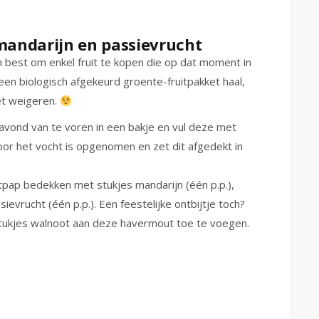
andarijn en passievrucht
ijn best om enkel fruit te kopen die op dat moment in
een biologisch afgekeurd groente-fruitpakket haal,
iet weigeren.
avond van te voren in een bakje en vul deze met
or het vocht is opgenomen en zet dit afgedekt in
pap bedekken met stukjes mandarijn (één p.p.),
ievrucht (één p.p.). Een feestelijke ontbijtje toch?
e stukjes walnoot aan deze havermout toe te voegen.