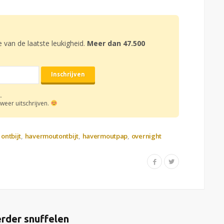
e van de laatste leukigheid.
Meer dan 47.500
.
weer uitschrijven.
ontbijt
havermoutontbijt
havermoutpap
overnight
rder snuffelen