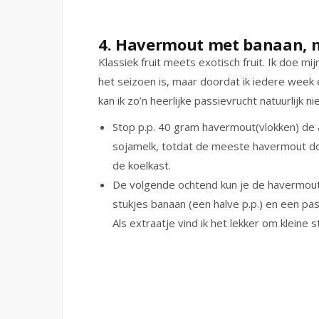
4. Havermout met banaan, m
Klassiek fruit meets exotisch fruit. Ik doe m
het seizoen is, maar doordat ik iedere week 
kan ik zo’n heerlijke passievrucht natuurlijk n
Stop p.p. 40 gram havermout(vlokken) de 
sojamelk, totdat de meeste havermout do
de koelkast.
De volgende ochtend kun je de havermout
stukjes banaan (een halve p.p.) en een pass
Als extraatje vind ik het lekker om klein