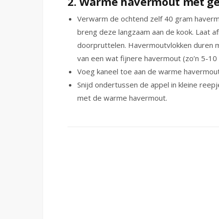
2. Warme havermout met gew
Verwarm de ochtend zelf 40 gram havermo
breng deze langzaam aan de kook. Laat afh
doorpruttelen. Havermoutvlokken duren me
van een wat fijnere havermout (zo’n 5-10 
Voeg kaneel toe aan de warme havermout 
Snijd ondertussen de appel in kleine reep
met de warme havermout.