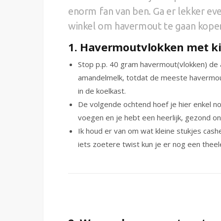
enorm fan van ben. Ga er lekker eve
winkel om havermout te gaan kopen.
1. Havermoutvlokken met ki
Stop p.p. 40 gram havermout(vlokken) de 
amandelmelk, totdat de meeste havermout
in de koelkast.
De volgende ochtend hoef je hier enkel no
voegen en je hebt een heerlijk, gezond ont
Ik houd er van om wat kleine stukjes ca
iets zoetere twist kun je er nog een the