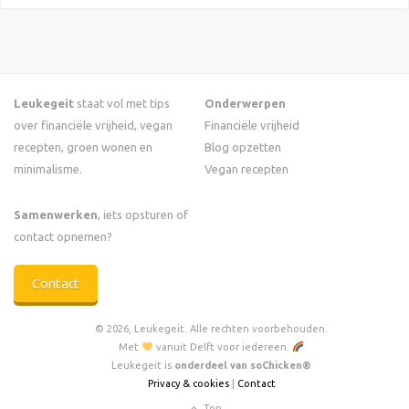
Leukegeit
staat vol met tips
Onderwerpen
over financiële vrijheid, vegan
Financiële vrijheid
recepten, groen wonen en
Blog opzetten
minimalisme.
Vegan recepten
Samenwerken
, iets opsturen of
contact opnemen?
Contact
© 2026, Leukegeit. Alle rechten voorbehouden.
Met
vanuit Delft voor iedereen.
Leukegeit is
onderdeel van soChicken®
Privacy & cookies
|
Contact
Top