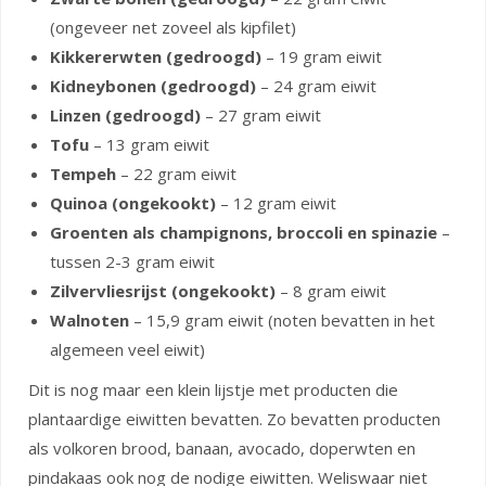
(ongeveer net zoveel als kipfilet)
Kikkererwten
(gedroogd)
– 19 gram eiwit
Kidneybonen (gedroogd)
– 24 gram eiwit
Linzen (gedroogd)
– 27 gram eiwit
Tofu
– 13 gram eiwit
Tempeh
– 22 gram eiwit
Quinoa (ongekookt)
– 12 gram eiwit
Groenten als champignons, broccoli en spinazie
–
tussen 2-3 gram eiwit
Zilvervliesrijst (ongekookt)
– 8 gram eiwit
Walnoten
– 15,9 gram eiwit (noten bevatten in het
algemeen veel eiwit)
Dit is nog maar een klein lijstje met producten die
plantaardige eiwitten bevatten. Zo bevatten producten
als volkoren brood, banaan, avocado, doperwten en
pindakaas ook nog de nodige eiwitten. Weliswaar niet