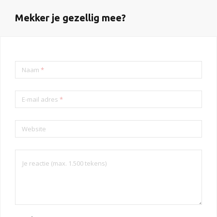
Mekker je gezellig mee?
Naam
*
E-mail adres
*
Website