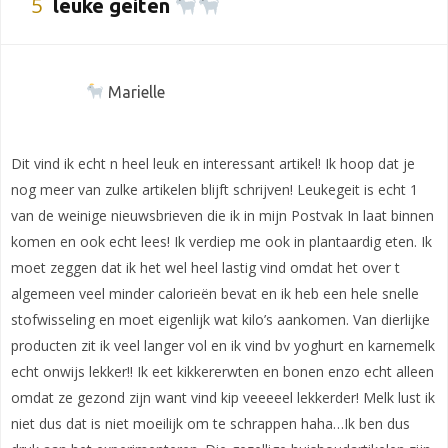
5
leuke geiten
Marielle
Dit vind ik echt n heel leuk en interessant artikel! Ik hoop dat je
nog meer van zulke artikelen blijft schrijven! Leukegeit is echt 1
van de weinige nieuwsbrieven die ik in mijn Postvak In laat binnen
komen en ook echt lees! Ik verdiep me ook in plantaardig eten. Ik
moet zeggen dat ik het wel heel lastig vind omdat het over t
algemeen veel minder calorieën bevat en ik heb een hele snelle
stofwisseling en moet eigenlijk wat kilo’s aankomen. Van dierlijke
producten zit ik veel langer vol en ik vind bv yoghurt en karnemelk
echt onwijs lekker!! Ik eet kikkererwten en bonen enzo echt alleen
omdat ze gezond zijn want vind kip veeeeel lekkerder! Melk lust ik
niet dus dat is niet moeilijk om te schrappen haha…Ik ben dus