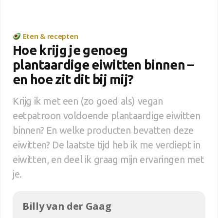
Eten & recepten
Hoe krijg je genoeg
plantaardige eiwitten binnen –
en hoe zit dit bij mij?
Krijg ik met een (zo goed als) vegan
eetpatroon voldoende plantaardige eiwitten
binnen? En welke producten bevatten deze
eiwitten? De laatste tijd heb ik me verdiept in
eiwitten, en deel ik graag mijn ervaringen met
je.
Billy van der Gaag