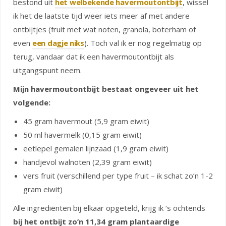
bestond uit
het welbekende havermoutontbijt
, wissel
ik het de laatste tijd weer iets meer af met andere
ontbijtjes (fruit met wat noten, granola, boterham of
even
een dagje niks
). Toch val ik er nog regelmatig op
terug, vandaar dat ik een havermoutontbijt als
uitgangspunt neem.
Mijn havermoutontbijt bestaat ongeveer uit het
volgende:
45 gram havermout (5,9 gram eiwit)
50 ml havermelk (0,15 gram eiwit)
eetlepel gemalen lijnzaad (1,9 gram eiwit)
handjevol walnoten (2,39 gram eiwit)
vers fruit (verschillend per type fruit – ik schat zo’n 1-2
gram eiwit)
Alle ingrediënten bij elkaar opgeteld, krijg ik ‘s ochtends
bij het ontbijt zo’n 11,34 gram plantaardige