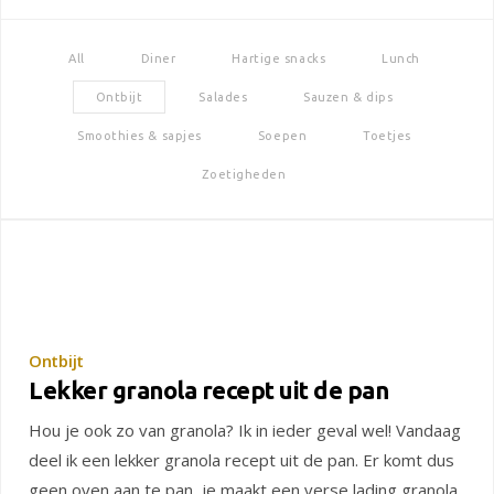
All
Diner
Hartige snacks
Lunch
Ontbijt
Salades
Sauzen & dips
Smoothies & sapjes
Soepen
Toetjes
Zoetigheden
Ontbijt
Lekker granola recept uit de pan
Hou je ook zo van granola? Ik in ieder geval wel! Vandaag
deel ik een lekker granola recept uit de pan. Er komt dus
geen oven aan te pan, je maakt een verse lading granola