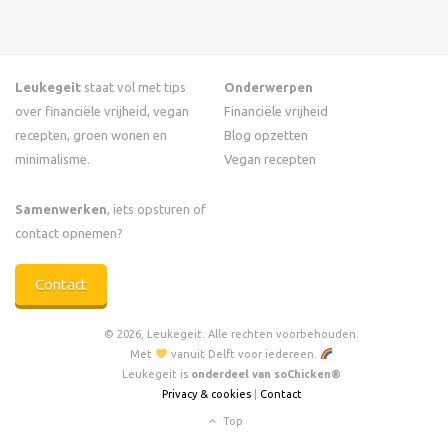
Leukegeit
staat vol met tips
Onderwerpen
over financiële vrijheid, vegan
Financiële vrijheid
recepten, groen wonen en
Blog opzetten
minimalisme.
Vegan recepten
Samenwerken
, iets opsturen of
contact opnemen?
Contact
© 2026, Leukegeit. Alle rechten voorbehouden.
Met
vanuit Delft voor iedereen.
Leukegeit is
onderdeel van soChicken®
Privacy & cookies
|
Contact
Top