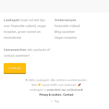
Leukegeit
staat vol met tips
Onderwerpen
over financiële vrijheid, vegan
Financiële vrijheid
recepten, groen wonen en
Blog opzetten
minimalisme.
Vegan recepten
Samenwerken
, iets opsturen of
contact opnemen?
Contact
© 2026, Leukegeit. Alle rechten voorbehouden.
Met
vanuit Delft voor iedereen.
Leukegeit is
onderdeel van soChicken®
Privacy & cookies
|
Contact
Top