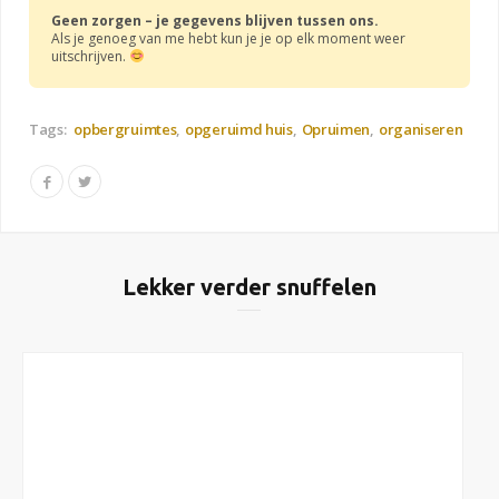
Geen zorgen – je gegevens blijven tussen ons.
Als je genoeg van me hebt kun je je op elk moment weer
uitschrijven.
Tags:
opbergruimtes
opgeruimd huis
Opruimen
organiseren
Lekker verder snuffelen