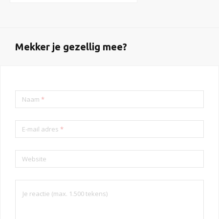
Mekker je gezellig mee?
Naam
*
E-mail adres
*
Website