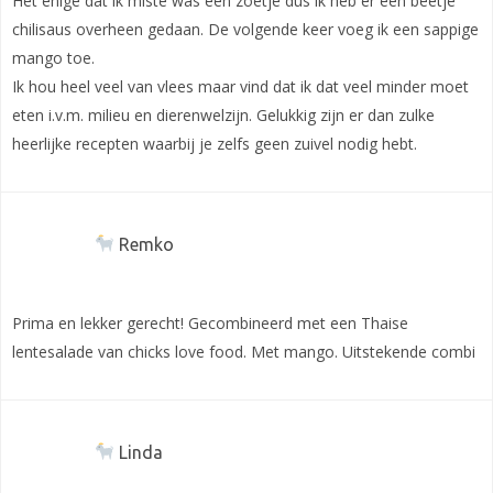
Het enige dat ik miste was een zoetje dus ik heb er een beetje
chilisaus overheen gedaan. De volgende keer voeg ik een sappige
mango toe.
Ik hou heel veel van vlees maar vind dat ik dat veel minder moet
eten i.v.m. milieu en dierenwelzijn. Gelukkig zijn er dan zulke
heerlijke recepten waarbij je zelfs geen zuivel nodig hebt.
Remko
Prima en lekker gerecht! Gecombineerd met een Thaise
lentesalade van chicks love food. Met mango. Uitstekende combi
Linda