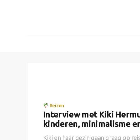
Reizen
Interview met Kiki Hermu
kinderen, minimalisme en
Kiki en haar gezin gaan graag op re