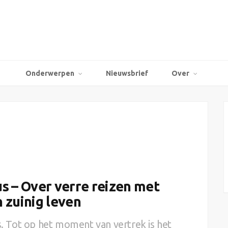
Onderwerpen
Nieuwsbrief
Over
s – Over verre reizen met
 zuinig leven
is. Tot op het moment van vertrek is het