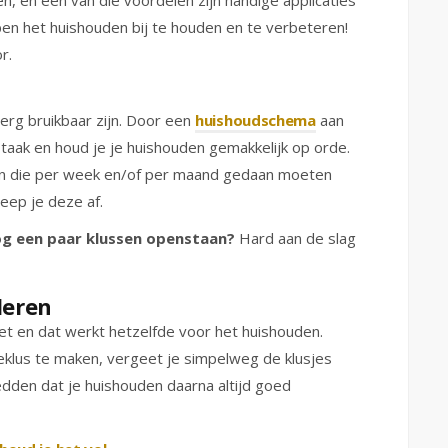
n, en een van die voordelen zijn handige applicaties
lpen het huishouden bij te houden en te verbeteren!
r.
erg bruikbaar zijn. Door een
huishoudschema
aan
 taak en houd je je huishouden gemakkelijk op orde.
aken die per week en/of per maand gedaan moeten
eep je deze af.
og een paar klussen openstaan?
Hard aan de slag
leren
t en dat werkt hetzelfde voor het huishouden.
neklus te maken, vergeet je simpelweg de klusjes
edden dat je huishouden daarna altijd goed