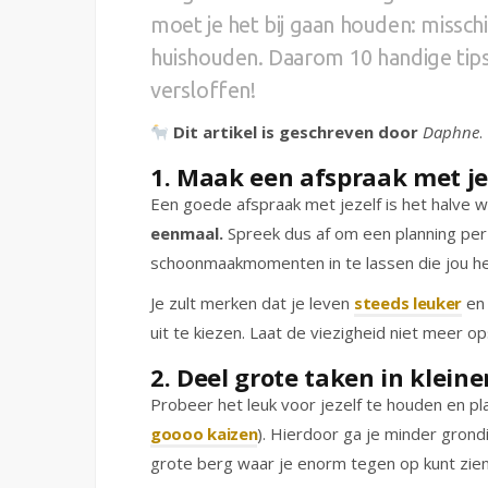
moet je het bij gaan houden: missch
huishouden. Daarom 10 handige tips
versloffen!
Dit artikel is geschreven door
Daphne
.
1. Maak een afspraak met je
Een goede afspraak met jezelf is het halve 
eenmaal.
Spreek dus af om een planning pe
schoonmaakmomenten in te lassen die jou he
Je zult merken dat je leven
steeds leuker
en 
uit te kiezen. Laat de viezigheid niet meer o
2. Deel grote taken in klein
Probeer het leuk voor jezelf te houden en 
goooo kaizen
). Hierdoor ga je minder gro
grote berg waar je enorm tegen op kunt zien