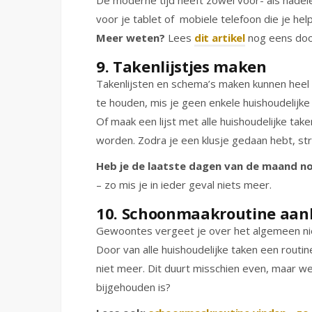
De moderne tijd heeft zowel voor- als nadele
voor je tablet of mobiele telefoon die je he
Meer weten?
Lees
dit artikel
nog eens doo
9. Takenlijstjes maken
Takenlijsten en schema’s maken kunnen heel 
te houden, mis je geen enkele huishoudelijke
Of maak een lijst met alle huishoudelijke t
worden. Zodra je een klusje gedaan hebt, str
Heb je de laatste dagen van de maand n
– zo mis je in ieder geval niets meer.
10. Schoonmaakroutine aan
Gewoontes vergeet je over het algemeen nie
Door van alle huishoudelijke taken een routi
niet meer. Dit duurt misschien even, maar w
bijgehouden is?