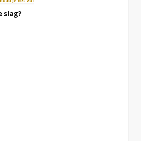
houd je het vol
e slag?