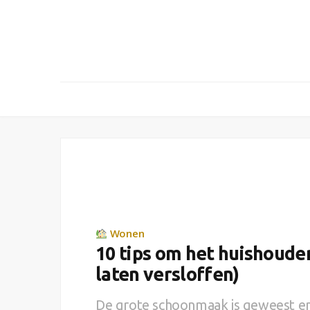
Wonen
10 tips om het huishouden
laten versloffen)
De grote schoonmaak is geweest en