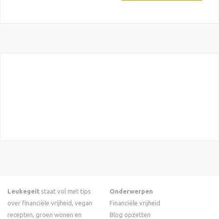
Leukegeit
staat vol met tips
Onderwerpen
over financiële vrijheid, vegan
Financiële vrijheid
recepten, groen wonen en
Blog opzetten