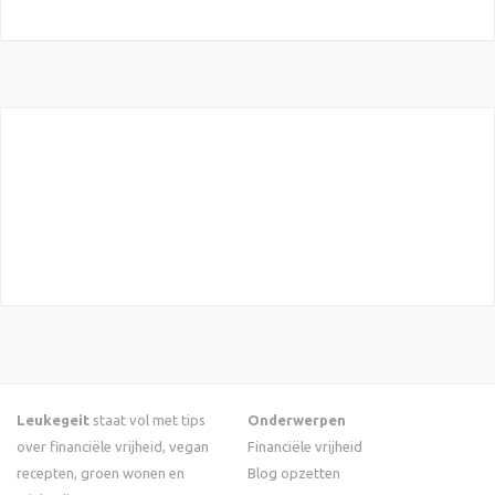
Leukegeit
staat vol met tips
Onderwerpen
over financiële vrijheid, vegan
Financiële vrijheid
recepten, groen wonen en
Blog opzetten