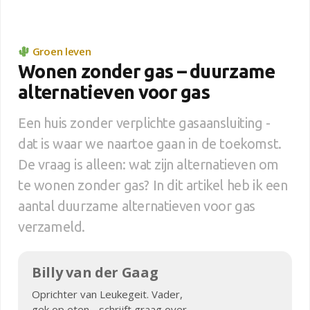
Groen leven
Wonen zonder gas – duurzame
alternatieven voor gas
Een huis zonder verplichte gasaansluiting -
dat is waar we naartoe gaan in de toekomst.
De vraag is alleen: wat zijn alternatieven om
te wonen zonder gas? In dit artikel heb ik een
aantal duurzame alternatieven voor gas
verzameld.
Billy van der Gaag
Oprichter van Leukegeit. Vader,
gek op eten - schrijft graag over