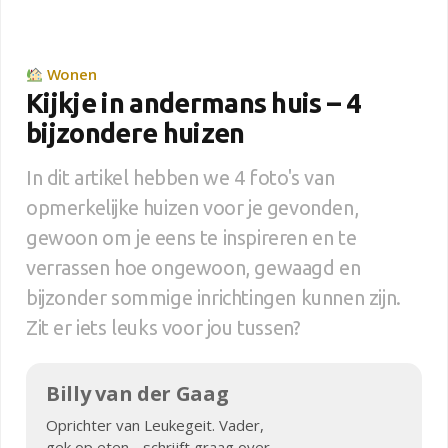
Wonen
Kijkje in andermans huis – 4
bijzondere huizen
In dit artikel hebben we 4 foto's van
opmerkelijke huizen voor je gevonden,
gewoon om je eens te inspireren en te
verrassen hoe ongewoon, gewaagd en
bijzonder sommige inrichtingen kunnen zijn.
Zit er iets leuks voor jou tussen?
Billy van der Gaag
Oprichter van Leukegeit. Vader,
gek op eten - schrijft graag over