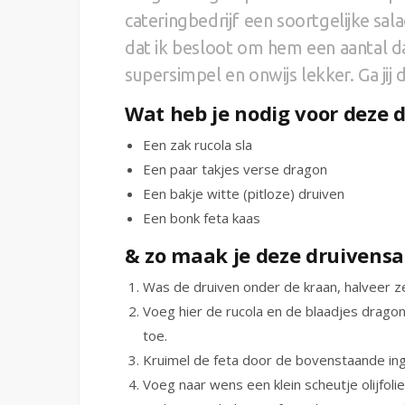
cateringbedrijf een soortgelijke sa
dat ik besloot om hem een aantal dag
supersimpel en onwijs lekker. Ga ji
Wat heb je nodig voor deze 
Een zak rucola sla
Een paar takjes verse dragon
Een bakje witte (pitloze) druiven
Een bonk feta kaas
& zo maak je deze druivensa
Was de druiven onder de kraan, halveer ze
Voeg hier de rucola en de blaadjes dragon
toe.
Kruimel de feta door de bovenstaande ingr
Voeg naar wens een klein scheutje olijfol