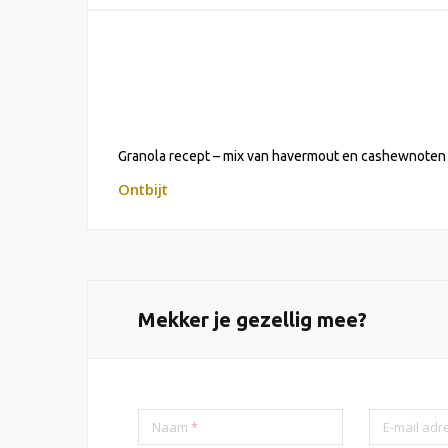
Granola recept – mix van havermout en cashewnoten
Ontbijt
Mekker je gezellig mee?
Naam
*
E-mail ad