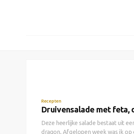
Recepten
Druivensalade met feta, 
Deze heerlijke salade bestaat uit ee
dragon. Afgelopen week was ik op e