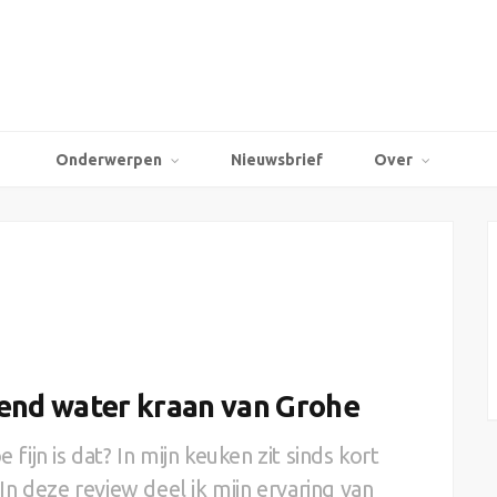
Onderwerpen
Nieuwsbrief
Over
kend water kraan van Grohe
 fijn is dat? In mijn keuken zit sinds kort
n deze review deel ik mijn ervaring van