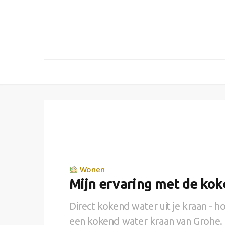
Wonen
Mijn ervaring met de ko
Direct kokend water uit je kraan - hoe
een kokend water kraan van Grohe. I