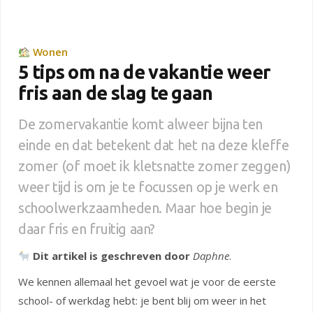
Wonen
5 tips om na de vakantie weer
fris aan de slag te gaan
De zomervakantie komt alweer bijna ten
einde en dat betekent dat het na deze kleffe
zomer (of moet ik kletsnatte zomer zeggen)
weer tijd is om je te focussen op je werk en
schoolwerkzaamheden. Maar hoe begin je
daar fris en fruitig aan?
Dit artikel is geschreven door
Daphne
.
We kennen allemaal het gevoel wat je voor de eerste
school- of werkdag hebt: je bent blij om weer in het