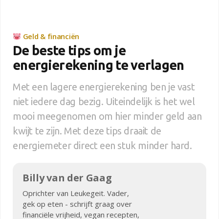
Geld & financiën
De beste tips om je
energierekening te verlagen
Met een lagere energierekening ben je vast
niet iedere dag bezig. Uiteindelijk is het wel
mooi meegenomen om hier minder geld aan
kwijt te zijn. Met deze tips draait de
energiemeter direct een stuk minder hard.
Billy van der Gaag
Oprichter van Leukegeit. Vader,
gek op eten - schrijft graag over
financiële vrijheid, vegan recepten,