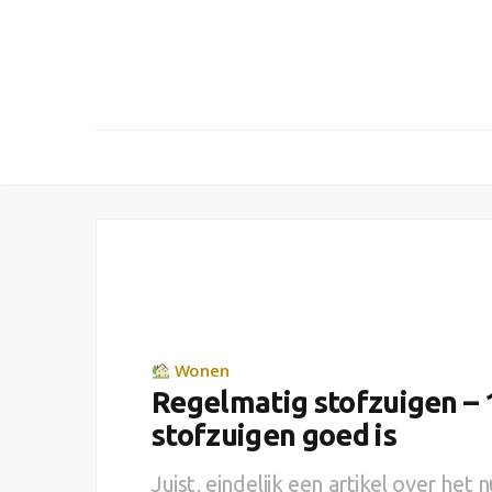
Wonen
Regelmatig stofzuigen –
stofzuigen goed is
Juist, eindelijk een artikel over het