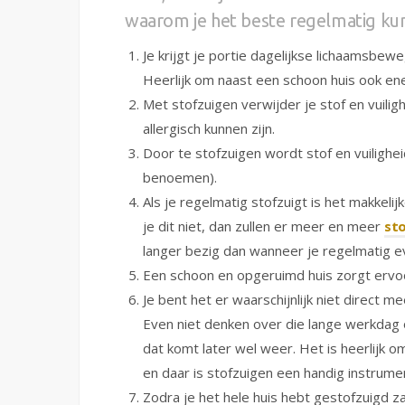
waarom je het beste regelmatig kun
Je krijgt je portie dagelijkse lichaamsbewe
Heerlijk om naast een schoon huis ook ene
Met stofzuigen verwijder je stof en vuilig
allergisch kunnen zijn.
Door te stofzuigen wordt stof en vuilighe
benoemen).
Als je regelmatig stofzuigt is het makkeli
je dit niet, dan zullen er meer en meer
st
langer bezig dan wanneer je regelmatig eve
Een schoon en opgeruimd huis zorgt ervoor 
Je bent het er waarschijnlijk niet direct m
Even niet denken over die lange werkdag o
dat komt later wel weer. Het is heerlijk 
en daar is stofzuigen een handig instrume
Zodra je het hele huis hebt gestofzuigd zal