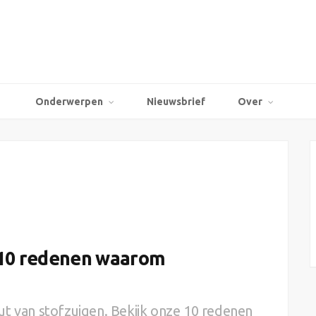
Onderwerpen
Nieuwsbrief
Over
 10 redenen waarom
 nut van stofzuigen. Bekijk onze 10 redenen