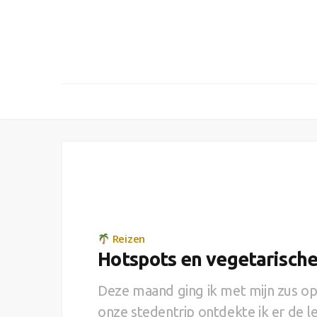
Reizen
Hotspots en vegetarische 
Deze maand ging ik met mijn zus op s
onze stedentrip ontdekte ik er de l