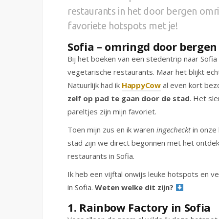
restaurants in het door bergen omri
favoriete hotspots met je!
Sofia – omringd door bergen
Bij het boeken van een stedentrip naar Sofia
vegetarische restaurants. Maar het blijkt ech
Natuurlijk had ik
HappyCow
al even kort bez
zelf op pad te gaan door de stad
. Het sl
pareltjes zijn mijn favoriet.
Toen mijn zus en ik waren
ingecheckt
in onze 
stad zijn we direct begonnen met het ontde
restaurants in Sofia.
Ik heb een vijftal onwijs leuke hotspots en 
in Sofia.
Weten welke dit zijn?
1. Rainbow Factory in Sofia