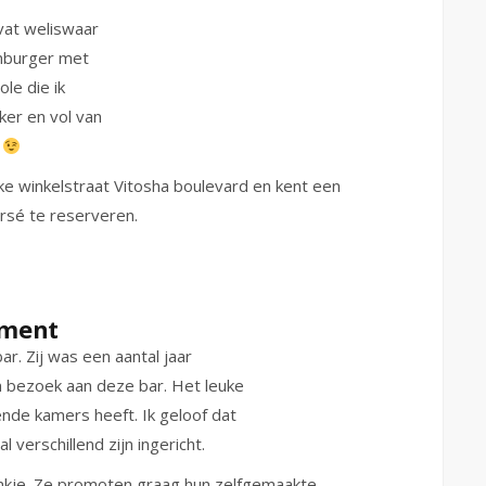
evat weliswaar
enburger met
le die ik
ker en vol van
.
kke winkelstraat Vitosha boulevard en kent een
ersé te reserveren.
tment
r. Zij was een aantal jaar
en bezoek aan deze bar. Het leuke
lende kamers heeft. Ik geloof dat
 verschillend zijn ingericht.
ankje. Ze promoten graag hun zelfgemaakte