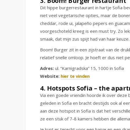
3. Boom! Burger restaurant
Dit hippe burgerrestaurant in hartje Sofia b
niet veel vegetarische opties, maar de bon
cheddar, rode ui, jalapeño pepers en guacamo
voorgeschoteld kreeg is een must try. Zo lek
smaak, dat mijn zus spijt had van haar keuze
Boom! Burger zit in een zijstraat van de dru
relatief snelle omloop. Je hoeft er dus niet p
Adres:
ul. “Karnigradska” 15, 1000 in Sofia
Website:
hier te vinden
4. Hotspots Sofia – the apar
Via een goede vriendin hoorde ik over deze ba
geleden in Sofia en bracht destijds ook al e
aan deze hotspot in Sofia is dat het verschil
ze een stuk of 7-8 kamers hebben die allemaal
Je kunt er terecht voor een hapje en een dr