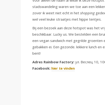
Voor alleen de naam al wilde ik deze hotspot
stadswandeling waren we toe aan een lekkere
zover ik weet niet echt in het
shopping
gedeel
wel veel leuke straatjes met hippe tentjes.
Bij een bezoek aan deze hotspot was het vri
beschikbaar. Lucky us. We bestelden een br
een vegan sandwich met gegrilde groenten en
gebakken ei. Een gezonde. lekkere lunch en e
bent!
Adres Rainbow Factory:
ул. Веслец 10, 100
Facebook:
hier te vinden