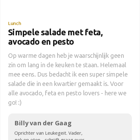
Lunch
Simpele salade met feta,
avocado en pesto
Op warme dagen heb je waarschijnlijk geen
zin om lang in de keuken te staan. Helemaal
mee eens. Dus bedacht ik een super simpele
salade die in een kwartier gemaakt is. Voor
alle avocado, feta en pesto lovers - here we
go! :)
Billy van der Gaag
Oprichter van Leukegeit. Vader,
gek op eten - schrijft graag over