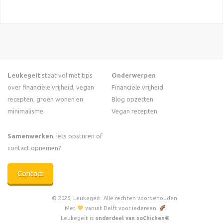
Leukegeit
staat vol met tips
Onderwerpen
over financiële vrijheid, vegan
Financiële vrijheid
recepten, groen wonen en
Blog opzetten
minimalisme.
Vegan recepten
Samenwerken
, iets opsturen of
contact opnemen?
Contact
© 2026, Leukegeit. Alle rechten voorbehouden.
Met
vanuit Delft voor iedereen.
Leukegeit is
onderdeel van soChicken®