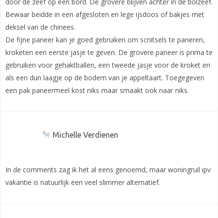
door de zeef op een bord. De grovere blijven achter in de bolzeef.
Bewaar beidde in een afgesloten en lege ijsdoos of bakjes met
deksel van de chinees.
De fijne paneer kan je goed gebruiken om scnitsels te paneren,
kroketen een eerste jasje te geven. De grovere paneer is prima te
gebruiken voor gehaktballen, een tweede jasje voor de kroket en
als een dun laagje op de bodem van je appeltaart. Toegegeven
een pak paneermeel kost niks maar smaakt ook naar niks.
Michelle Verdienen
In de comments zag ik het al eens genoemd, maar woningruil ipv
vakantie is natuurlijk een veel slimmer alternatief.