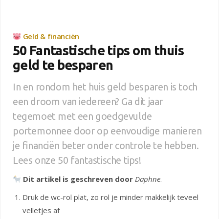
Geld & financiën
50 Fantastische tips om thuis
geld te besparen
In en rondom het huis geld besparen is toch
een droom van iedereen? Ga dit jaar
tegemoet met een goedgevulde
portemonnee door op eenvoudige manieren
je financiën beter onder controle te hebben.
Lees onze 50 fantastische tips!
Dit artikel is geschreven door
Daphne
.
Druk de wc-rol plat, zo rol je minder makkelijk teveel
velletjes af