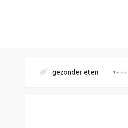
gezonder eten
3
artike