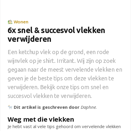
Wonen
6x snel & succesvol vlekken
verwijderen
Een ketchup vlek op de grond, een rode
wijnvlek op je shirt. Irritant. Wij zijn op zoek
gegaan naar de meest vervelende vlekken en
geven je de beste tips om deze vlekken te
verwijderen. Bekijk onze tips om snel en
succesvol vlekken te verwijderen.
Dit artikel is geschreven door
Daphne
.
Weg met die vlekken
Je hebt vast al vele tips gehoord om vervelende vlekken