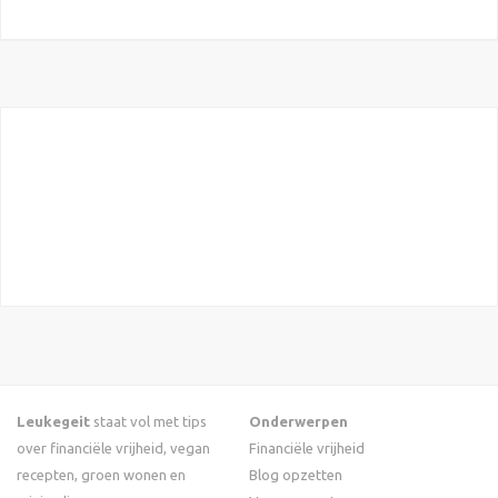
Leukegeit
staat vol met tips
Onderwerpen
over financiële vrijheid, vegan
Financiële vrijheid
recepten, groen wonen en
Blog opzetten