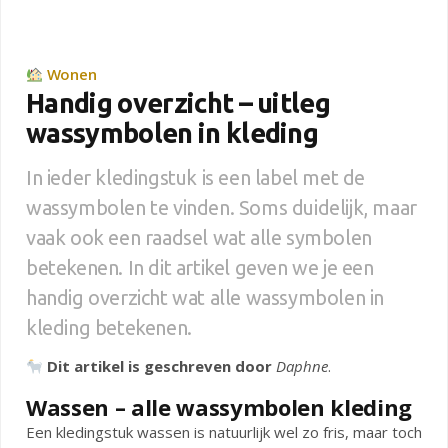
Wonen
Handig overzicht – uitleg
wassymbolen in kleding
In ieder kledingstuk is een label met de
wassymbolen te vinden. Soms duidelijk, maar
vaak ook een raadsel wat alle symbolen
betekenen. In dit artikel geven we je een
handig overzicht wat alle wassymbolen in
kleding betekenen.
Dit artikel is geschreven door
Daphne
.
Wassen – alle wassymbolen kleding
Een kledingstuk wassen is natuurlijk wel zo fris, maar toch