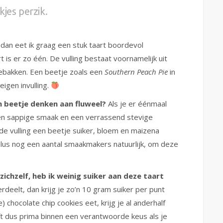
kjes perzik.
, dan eet ik graag een stuk taart boordevol
t is er zo één. De vulling bestaat voornamelijk uit
gebakken. Een beetje zoals een
Southern Peach Pie
in
igen invulling.
n beetje denken aan fluweel?
Als je er éénmaal
en sappige smaak en een verrassend stevige
 de vulling een beetje suiker, bloem en maizena
Plus nog een aantal smaakmakers natuurlijk, om deze
zichzelf, heb ik weinig suiker aan deze taart
erdeelt, dan krijg je zo’n 10 gram suiker per punt
e) chocolate chip cookies eet, krijg je al anderhalf
eft dus prima binnen een verantwoorde keus als je