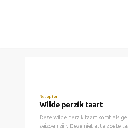
Recepten
Wilde perzik taart
Deze wilde perzik taart komt als ge
seizoen zijn. Deze niet al te zoete t