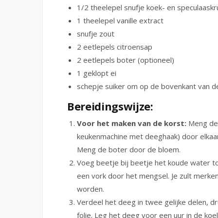
1/2 theelepel snufje koek- en speculaaskr
1 theelepel vanille extract
snufje zout
2 eetlepels citroensap
2 eetlepels boter (optioneel)
1 geklopt ei
schepje suiker om op de bovenkant van de
Bereidingswijze:
Voor het maken van de korst:
Meng de b
keukenmachine met deeghaak) door elkaar. 
Meng de boter door de bloem.
Voeg beetje bij beetje het koude water t
een vork door het mengsel. Je zult merke
worden.
Verdeel het deeg in twee gelijke delen, dr
folie. Leg het deeg voor een uur in de koe