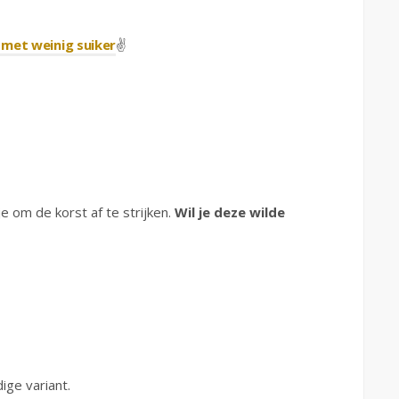
met weinig suiker
✌️
je om de korst af te strijken.
Wil je deze wilde
ge variant.