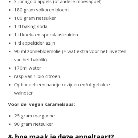
3 jonagold appels (of andere moesappel)
180 gram volkoren bloem
100 gram rietsuiker
1 tl baking soda
1 tl koek- en speculaaskruiden
1 tl appelcider azijn
90 ml zonnebloemolie (+ wat extra voor het invetten
van het bakblik)
170ml water
rasp van 1 bio citroen
Optioneel: een handje rozijnen en/of gehakte
walnoten
Voor de vegan karamelsaus:
25 gram margarine
90 gram rietsuiker
& hoe maak je deze appeltaart?