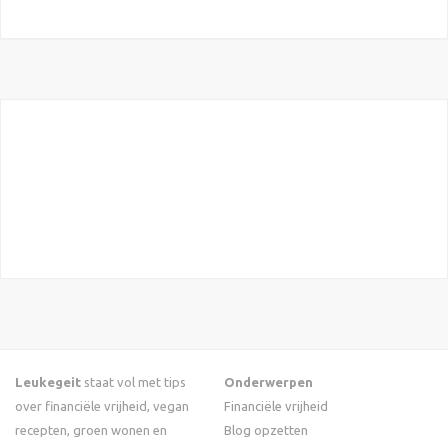
Leukegeit
staat vol met tips
Onderwerpen
over financiële vrijheid, vegan
Financiële vrijheid
recepten, groen wonen en
Blog opzetten