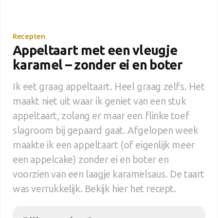
Recepten
Appeltaart met een vleugje
karamel – zonder ei en boter
Ik eet graag appeltaart. Heel graag zelfs. Het
maakt niet uit waar ik geniet van een stuk
appeltaart, zolang er maar een flinke toef
slagroom bij gepaard gaat. Afgelopen week
maakte ik een appeltaart (of eigenlijk meer
een appelcake) zonder ei en boter en
voorzien van een laagje karamelsaus. De taart
was verrukkelijk. Bekijk hier het recept.