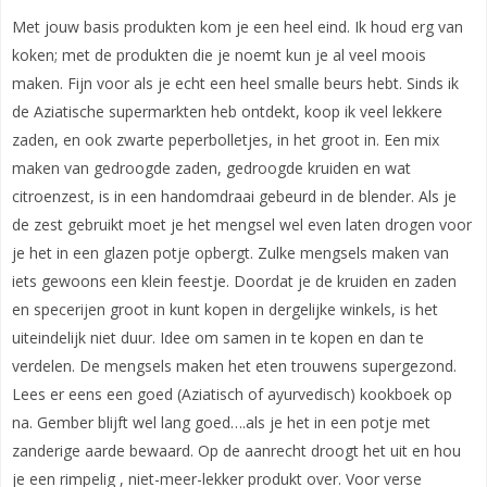
Met jouw basis produkten kom je een heel eind. Ik houd erg van
koken; met de produkten die je noemt kun je al veel moois
maken. Fijn voor als je echt een heel smalle beurs hebt. Sinds ik
de Aziatische supermarkten heb ontdekt, koop ik veel lekkere
zaden, en ook zwarte peperbolletjes, in het groot in. Een mix
maken van gedroogde zaden, gedroogde kruiden en wat
citroenzest, is in een handomdraai gebeurd in de blender. Als je
de zest gebruikt moet je het mengsel wel even laten drogen voor
je het in een glazen potje opbergt. Zulke mengsels maken van
iets gewoons een klein feestje. Doordat je de kruiden en zaden
en specerijen groot in kunt kopen in dergelijke winkels, is het
uiteindelijk niet duur. Idee om samen in te kopen en dan te
verdelen. De mengsels maken het eten trouwens supergezond.
Lees er eens een goed (Aziatisch of ayurvedisch) kookboek op
na. Gember blijft wel lang goed….als je het in een potje met
zanderige aarde bewaard. Op de aanrecht droogt het uit en hou
je een rimpelig , niet-meer-lekker produkt over. Voor verse