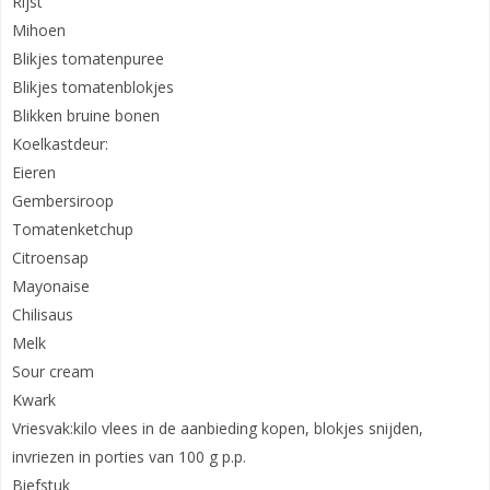
Rijst
Mihoen
Blikjes tomatenpuree
Blikjes tomatenblokjes
Blikken bruine bonen
Koelkastdeur:
Eieren
Gembersiroop
Tomatenketchup
Citroensap
Mayonaise
Chilisaus
Melk
Sour cream
Kwark
Vriesvak:kilo vlees in de aanbieding kopen, blokjes snijden,
invriezen in porties van 100 g p.p.
Biefstuk