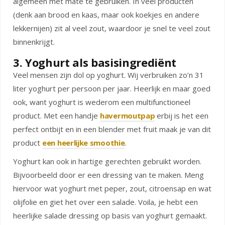
algemeen met mate te gebruiken. In veel producten
(denk aan brood en kaas, maar ook koekjes en andere
lekkernijen) zit al veel zout, waardoor je snel te veel zout
binnenkrijgt.
3. Yoghurt als basisingrediënt
Veel mensen zijn dol op yoghurt. Wij verbruiken zo’n 31
liter yoghurt per persoon per jaar. Heerlijk en maar goed
ook, want yoghurt is wederom een multifunctioneel
product. Met een handje
havermoutpap
erbij is het een
perfect ontbijt en in een blender met fruit maak je van dit
product
een heerlijke smoothie
.
Yoghurt kan ook in hartige gerechten gebruikt worden.
Bijvoorbeeld door er een dressing van te maken. Meng
hiervoor wat yoghurt met peper, zout, citroensap en wat
olijfolie en giet het over een salade. Voila, je hebt een
heerlijke salade dressing op basis van yoghurt gemaakt.