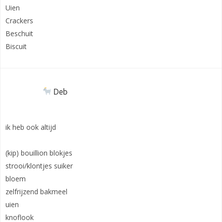
Uien
Crackers
Beschuit
Biscuit
Deb
ik heb ook altijd
(kip) bouillion blokjes
strooi/klontjes suiker
bloem
zelfrijzend bakmeel
uien
knoflook