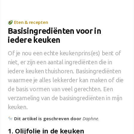
Eten & recepten
Basisingrediënten voor in
iedere keuken
Of je nou een echte keukenprins(es) bent of
niet, er zijn een aantal ingrediënten die in
iedere keuken thuishoren. Basisingrediënten
waarmee je alles lekkerder kan maken of die
de basis vormen van veel gerechten. Een
verzameling van de basisingrediënten in mijn
keuken.
Dit artikel is geschreven door
Daphne
.
1. Olijfolie in de keuken