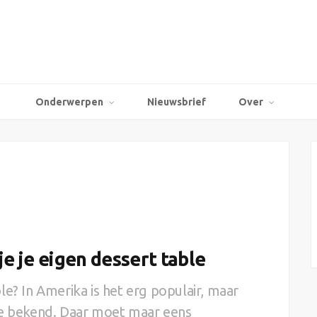
Onderwerpen
Nieuwsbrief
Over
je je eigen dessert table
le? In Amerika is het erg populair, maar
ee bekend. Daar moet maar eens