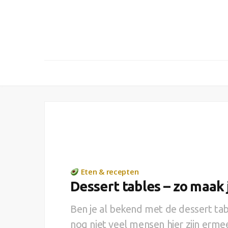
Eten & recepten
Dessert tables – zo maak 
Ben je al bekend met de dessert tab
nog niet veel mensen hier zijn erm