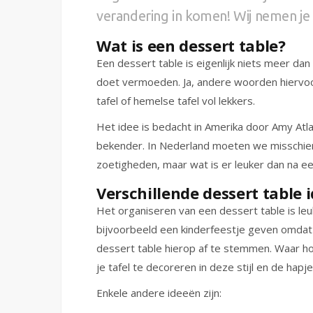
verandering in komen! Wij nemen je 
Wat is een dessert table?
Een dessert table is eigenlijk niets meer dan
doet vermoeden. Ja, andere woorden hiervoor
tafel of hemelse tafel vol lekkers.
Het idee is bedacht in Amerika door Amy Atl
bekender. In Nederland moeten we misschien
zoetigheden, maar wat is er leuker dan na een
Verschillende dessert table 
Het organiseren van een dessert table is leuk
bijvoorbeeld een kinderfeestje geven omdat j
dessert table hierop af te stemmen. Waar hou
je tafel te decoreren in deze stijl en de hap
Enkele andere ideeën zijn: