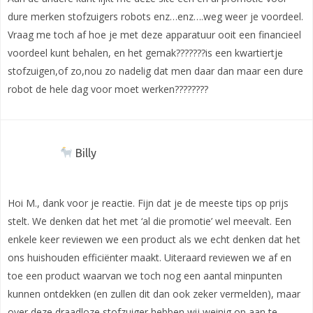
dure merken stofzuigers robots enz…enz….weg weer je voordeel.
Vraag me toch af hoe je met deze apparatuur ooit een financieel
voordeel kunt behalen, en het gemak???????is een kwartiertje
stofzuigen,of zo,nou zo nadelig dat men daar dan maar een dure
robot de hele dag voor moet werken????????
Billy
Hoi M., dank voor je reactie. Fijn dat je de meeste tips op prijs
stelt. We denken dat het met ‘al die promotie’ wel meevalt. Een
enkele keer reviewen we een product als we echt denken dat het
ons huishouden efficiënter maakt. Uiteraard reviewen we af en
toe een product waarvan we toch nog een aantal minpunten
kunnen ontdekken (en zullen dit dan ook zeker vermelden), maar
over deze draadloze stofzuiger hebben wij weinig op aan te