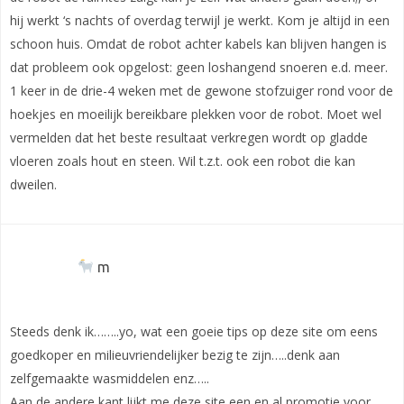
hij werkt ‘s nachts of overdag terwijl je werkt. Kom je altijd in een
schoon huis. Omdat de robot achter kabels kan blijven hangen is
dat probleem ook opgelost: geen loshangend snoeren e.d. meer.
1 keer in de drie-4 weken met de gewone stofzuiger rond voor de
hoekjes en moeilijk bereikbare plekken voor de robot. Moet wel
vermelden dat het beste resultaat verkregen wordt op gladde
vloeren zoals hout en steen. Wil t.z.t. ook een robot die kan
dweilen.
m
Steeds denk ik……..yo, wat een goeie tips op deze site om eens
goedkoper en milieuvriendelijker bezig te zijn…..denk aan
zelfgemaakte wasmiddelen enz…..
Aan de andere kant lijkt me deze site een en al promotie voor