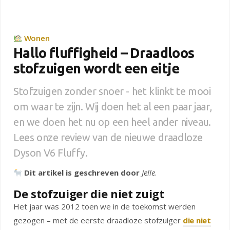
Wonen
Hallo fluffigheid – Draadloos
stofzuigen wordt een eitje
Stofzuigen zonder snoer - het klinkt te mooi
om waar te zijn. Wij doen het al een paar jaar,
en we doen het nu op een heel ander niveau.
Lees onze review van de nieuwe draadloze
Dyson V6 Fluffy.
Dit artikel is geschreven door
Jelle
.
De stofzuiger die niet zuigt
Het jaar was 2012 toen we in de toekomst werden
gezogen – met de eerste draadloze stofzuiger
die niet