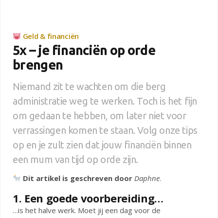
Geld & financiën
5x – je financiën op orde
brengen
Niemand zit te wachten om die berg
administratie weg te werken. Toch is het fijn
om gedaan te hebben, om later niet voor
verrassingen komen te staan. Volg onze tips
op en je zult zien dat jouw financiën binnen
een mum van tijd op orde zijn.
Dit artikel is geschreven door
Daphne
.
1. Een goede voorbereiding…
…is het halve werk. Moet jij een dag voor de