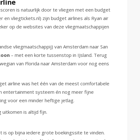
rline
scoren is natuurlijk door te vliegen met een budget
en vliegtickets.nl) zijn budget airlines als Ryan air
 zeker op de websites van deze vliegmaatschappijen
landse vliegmaatschappij) van Amsterdam naar San
soon
– met een korte tussenstop in IJsland. Terug
rwegian van Florida naar Amsterdam voor nog eens
et airline was het één van de meest comfortabele
fijn entertainment systeem én nog meer fijne
ting voor een minder heftige jetlag.
 uitkomen is altijd fijn.
 is op bijna iedere grote boekingssite te vinden.