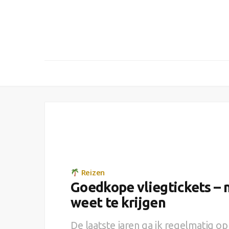
Reizen
Goedkope vliegtickets – mi
weet te krijgen
De laatste jaren ga ik regelmatig op