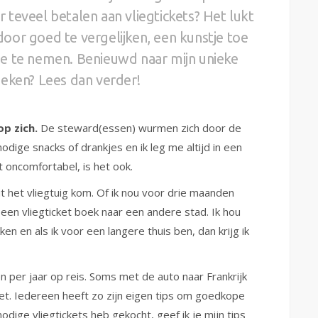
er teveel betalen aan vliegtickets? Het lukt
oor goed te vergelijken, een kunstje toe
e te nemen. Benieuwd naar mijn unieke
oeken? Lees dan verder!
op zich.
De steward(essen) wurmen zich door de
dige snacks of drankjes en ik leg me altijd in een
t oncomfortabel, is het ook.
it het vliegtuig kom.
Of ik nou voor drie maanden
 een vliegticket boek naar een andere stad. Ik hou
 en als ik voor een langere thuis ben, dan krijg ik
 per jaar op reis. Soms met de auto naar Frankrijk
ket. Iedereen heeft zo zijn eigen tips om goedkope
odige vliegtickets heb gekocht, geef ik je mijn tips