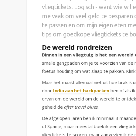
vliegtickets. Logisch - want wie wil 
me vaak om veel geld te besparen d
te passen en om mijn eigen eten me
tips om goedkope vliegtickets te b
De wereld rondreizen
Binnen in een vliegtuig is het een wereld 
smalle gangpaden om je te voorzien van de no
foetus houding om wat slaap te pakken. Klink
Maar het maakt allemaal niet uit hoe brak ik u
door
India aan het backpacken
ben of als ik
ervan om de wereld om de wereld te ontdekken
geheid de
after travel blues.
De afgelopen jaren ben ik minimaal 3 maanden
of Spanje, maar meestal boek ik een vliegtic
vliegtickets te scoren, maar aangezien ik de n