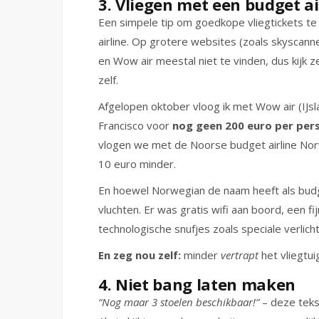
3. Vliegen met een budget ai
Een simpele tip om goedkope vliegtickets te 
airline. Op grotere websites (zoals skyscanner 
en Wow air meestal niet te vinden, dus kijk
zelf.
Afgelopen oktober vloog ik met Wow air (IJs
Francisco voor
nog geen 200 euro per per
vlogen we met de Noorse budget airline No
10 euro minder.
En hoewel Norwegian de naam heeft als budg
vluchten. Er was gratis wifi aan boord, een 
technologische snufjes zoals speciale verlich
En zeg nou zelf:
minder
vertrapt
het vliegtuig
4. Niet bang laten maken
“Nog maar 3 stoelen beschikbaar!”
– deze tekst