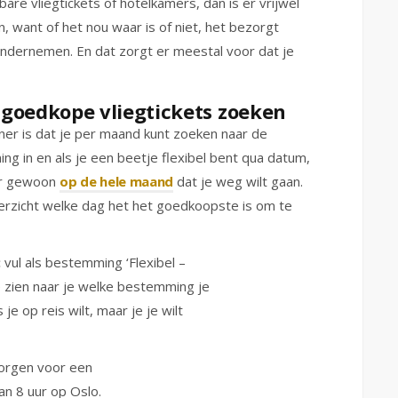
bare vliegtickets of hotelkamers, dan is er vrijwel
in, want of het nou waar is of niet, het bezorgt
t ondernemen. En dat zorgt er meestal voor dat je
 goedkope vliegtickets zoeken
ner is dat je per maand kunt zoeken naar de
ng in en als je een beetje flexibel bent qua datum,
aar gewoon
op de hele maand
dat je weg wilt gaan.
erzicht welke dag het het goedkoopste is om te
:
vul als bestemming ‘Flexibel –
 te zien naar je welke bestemming je
je op reis wilt, maar je je wilt
zorgen voor een
n 8 uur op Oslo.