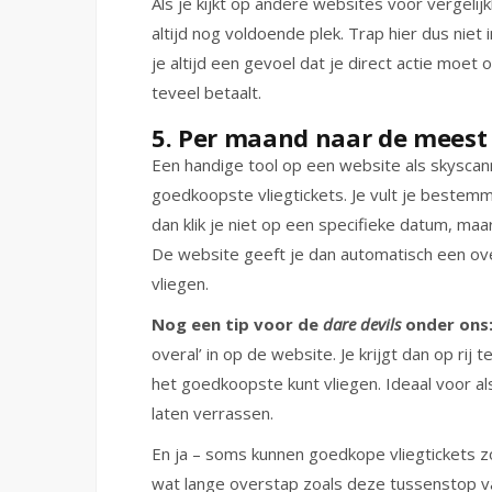
Als je kijkt op andere websites voor vergelijk
altijd nog voldoende plek. Trap hier dus niet 
je altijd een gevoel dat je direct actie moe
teveel betaalt.
5. Per maand naar de meest
Een handige tool op een website als skyscan
goedkoopste vliegtickets. Je vult je bestemmi
dan klik je niet op een specifieke datum, m
De website geeft je dan automatisch een ov
vliegen.
Nog een tip voor de
dare devils
onder ons
overal’ in op de website. Je krijgt dan op rij
het goedkoopste kunt vliegen. Ideaal voor als 
laten verrassen.
En ja – soms kunnen goedkope vliegtickets 
wat lange overstap zoals deze tussenstop va