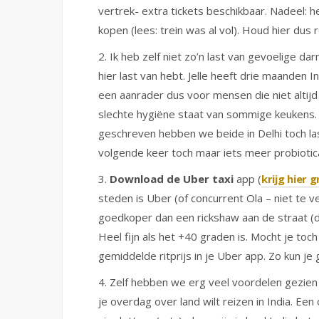
vertrek- extra tickets beschikbaar. Nadeel: h
kopen (lees: trein was al vol). Houd hier du
2. Ik heb zelf niet zo’n last van gevoelige d
hier last van hebt. Jelle heeft drie maanden I
een aanrader dus voor mensen die niet altij
slechte hygiëne staat van sommige keukens
geschreven hebben we beide in Delhi toch l
volgende keer toch maar iets meer probiotica
3.
Download de Uber taxi
app (
krijg hier 
steden is Uber (of concurrent Ola – niet te ve
goedkoper dan een rickshaw aan de straat (de 
Heel fijn als het +40 graden is. Mocht je toc
gemiddelde ritprijs in je Uber app. Zo kun j
4. Zelf hebben we erg veel voordelen gezie
je overdag over land wilt reizen in India. Ee