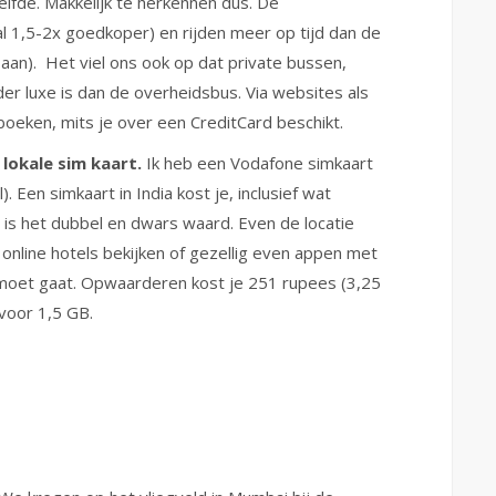
tzelfde. Makkelijk te herkennen dus. De
l 1,5-2x goedkoper) en rijden meer op tijd dan de
an). Het viel ons ook op dat private bussen,
er luxe is dan de overheidsbus. Via websites als
oeken, mits je over een CreditCard beschikt.
lokale sim kaart.
Ik heb een Vodafone simkaart
. Een simkaart in India kost je, inclusief wat
 is het dubbel en dwars waard. Even de locatie
nline hotels bekijken of gezellig even appen met
gemoet gaat. Opwaarderen kost je 251 rupees (3,25
voor 1,5 GB.