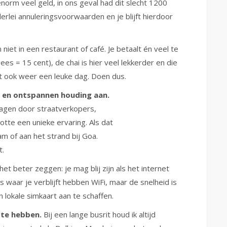
enorm veel geld, in ons geval had dit slecht 1200
llerlei annuleringsvoorwaarden en je blijft hierdoor
 niet in een restaurant of café. Je betaalt én veel te
es = 15 cent), de chai is hier veel lekkerder en die
ft ook weer een leuke dag. Doen dus.
n en ontspannen houding aan.
jagen door straatverkopers,
otte een unieke ervaring. Als dat
am of aan het strand bij Goa.
t.
 het beter zeggen: je mag blij zijn als het internet
aar je verblijft hebben WiFi, maar de snelheid is
lokale simkaart aan te schaffen.
 te hebben.
Bij een lange busrit houd ik altijd