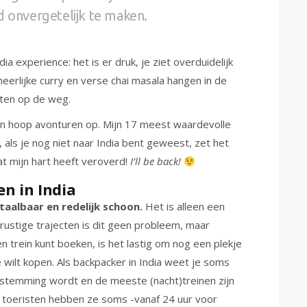
d onvergetelijk te maken.
dia experience: het is er druk, je ziet overduidelijk
heerlijke curry en verse chai masala hangen in de
tten op de weg.
een hoop avonturen op. Mijn 17 meest waardevolle
, als je nog niet naar India bent geweest, zet het
dat mijn hart heeft veroverd!
I’ll be back!
n in India
etaalbaar en redelijk schoon.
Het is alleen een
ustige trajecten is dit geen probleem, maar
n trein kunt boeken, is het lastig om nog een plekje
 wilt kopen. Als backpacker in India weet je soms
stemming wordt en de meeste (nacht)treinen zijn
or toeristen hebben ze soms -vanaf 24 uur voor