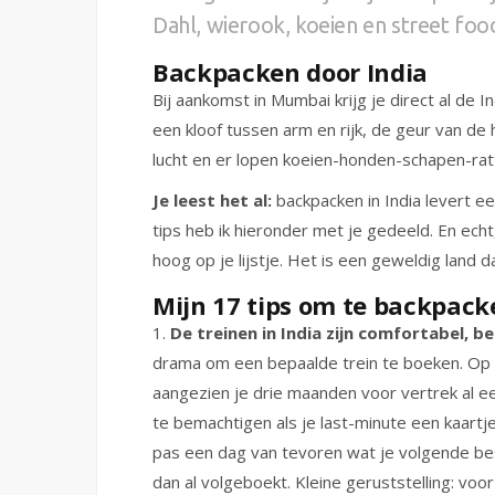
Dahl, wierook, koeien en street foo
Backpacken door India
Bij aankomst in Mumbai krijg je direct al de In
een kloof tussen arm en rijk, de geur van de 
lucht en er lopen koeien-honden-schapen-ra
Je leest het al:
backpacken in India levert 
tips heb ik hieronder met je gedeeld. En echt
hoog op je lijstje. Het is een geweldig land 
Mijn 17 tips om te backpacke
1.
De treinen in India zijn comfortabel, b
drama om een bepaalde trein te boeken. Op r
aangezien je drie maanden voor vertrek al ee
te bemachtigen als je last-minute een kaartje
pas een dag van tevoren wat je volgende be
dan al volgeboekt. Kleine geruststelling: vo