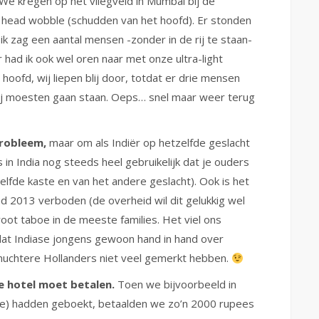
We kregen op het vliegveld in Mumbai bij de
head wobble (schudden van het hoofd). Er stonden
 ik zag een aantal mensen -zonder in de rij te staan-
r had ik ook wel oren naar met onze ultra-light
n hoofd, wij liepen blij door, totdat er drie mensen
ij moesten gaan staan. Oeps… snel maar weer terug
probleem,
maar om als Indiër op hetzelfde geslacht
s in India nog steeds heel gebruikelijk dat je ouders
elfde kaste en van het andere geslacht). Ook is het
d 2013 verboden (de overheid wil dit gelukkig wel
oot taboe in de meeste families. Het viel ons
 dat Indiase jongens gewoon hand in hand over
e nuchtere Hollanders niet veel gemerkt hebben.
e hotel moet betalen.
Toen we bijvoorbeeld in
je) hadden geboekt, betaalden we zo’n 2000 rupees