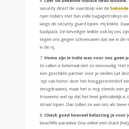
6.
Leer de bekende Indiase head wobble.
security direct de vuurdoop van de
bekende
rijen Indiërs met hun volle bagagetrolleys en
langs de security guard lopen. Hij knikte. Daa
backpack. De beveiliger knikte ook bij ons zij
tegen ons gingen schreeuwen dat we in de r
in de rij.
7.
Homo zijn in India was voor ons geen 
te vallen is helemaal niet zo eenvoudig. Het i
een geschikte partner voor je vinden (uit dez
‘zijn van homo’ door het hooggerechtshof ein
terugdraaien), maar het is nog steeds een gr
trouwens wel op dat het heel gebruikelijk is
straat lopen. Dan zullen ze aan ons als twe
8.
Check goed hoeveel belasting je voor j
beachlife-paradise Goa online een
shack
(hut