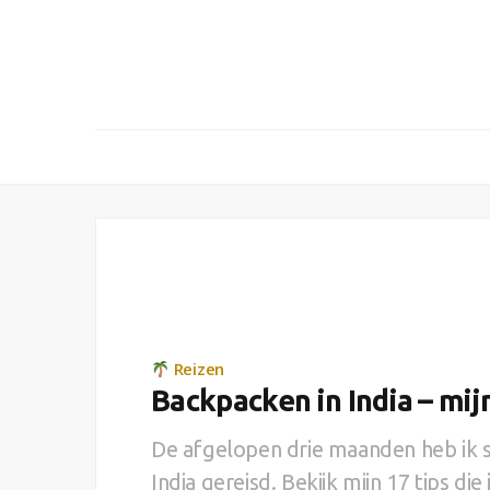
Reizen
Backpacken in India – mijn
De afgelopen drie maanden heb ik 
India gereisd. Bekijk mijn 17 tips die