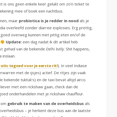
et is ons geen enkele keer gelukt om zo’n ticket te
s rekening mee of boek een nachtbus.
armen, maar
probiotica is je redder in nood
als je
ndia overleefd zonder diarree explosies. Erg prettig,
d goed overweg kunnen met pittig eten en/of de
.
Update:
een dag nadat ik dit artikel heb
ast gehad van de bekende
Delhi belly
. Shit happens,
 inslaan.
gratis tegoed voor je eerste rit!
). In veel Indiase
rwarren met de ijsjes) actief. De ritjes zijn vaak
bekende tuktuk’s) en de taxi bevat altijd airco.
h liever met een rickshaw gaan, check dan de
e goed onderhandelen met je rickshaw chauffeur.
n om
gebruik te maken van de overheidsbus
als
n overheidsbus – je herkent deze bus aan de laatste