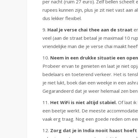
per nacht (ruim 27 euro). Zelf bellen scheelt 
rupees kunnen zijn, plus je zit niet vast aan a
dus lekker flexibel.
9.
Haal je verse chai thee aan de straat
en
veel (aan de straat betaal je maximaal 10 rupe
vriendelijke man die je verse chai maakt hee
10.
Neem in een drukke situatie een ope
Probeer ervan te genieten en laat je niet op
bedelaars en toeterend verkeer. Het is tensl
je niet lukt, boek dan een weekje in een ashr
Gegarandeerd dat je weer helemaal zen ben
11.
Het WiFi is niet altijd stabiel.
Of laat ik
een beetje werkt. De meeste accommodaties w
vaak erg traag. Nog een goede reden om een 
12.
Zorg dat je in India nooit haast hoeft