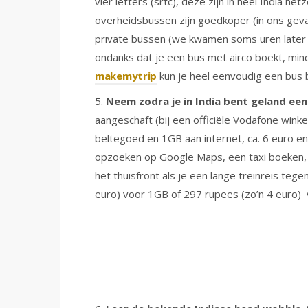
vier letters (srtc), deze zijn in heel India he
overheidsbussen zijn goedkoper (in ons geva
private bussen (we kwamen soms uren later a
ondanks dat je een bus met airco boekt, mind
makemytrip
kun je heel eenvoudig een bus b
5.
Neem zodra je in India bent geland een 
aangeschaft (bij een officiële Vodafone winkel)
beltegoed en 1GB aan internet, ca. 6 euro en
opzoeken op Google Maps, een taxi boeken, o
het thuisfront als je een lange treinreis te
euro) voor 1GB of 297 rupees (zo’n 4 euro) 