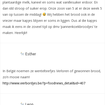
plantaardige melk, kaneel en soms wat vanillesuiker erdoor. En
dan idd stroop of suiker erop. Onze zoon van 5 at er deze week 5
van op tussen de middag!
Wij hebben het brood ook in de
vriezer maar kapjes blijven er soms in liggen. Dus al die kapjes
maak ik eens in de zoveel tijd op dmv ‘pannenkoekbroodjes’ te
maken. Heerlijk!!
Esther
In België noemen ze wentelteefjes Verloren of gewonnen brood,
zo’n mooie naam!
http://www.vierbordjes.be/?p=foodnews_detail&id=407
Leon