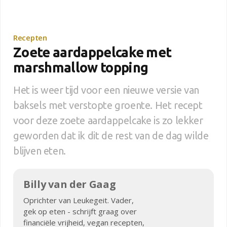
Recepten
Zoete aardappelcake met
marshmallow topping
Het is weer tijd voor een nieuwe versie van
baksels met verstopte groente. Het recept
voor deze zoete aardappelcake is zo lekker
geworden dat ik dit de rest van de dag wilde
blijven eten.
Billy van der Gaag
Oprichter van Leukegeit. Vader,
gek op eten - schrijft graag over
financiële vrijheid, vegan recepten,