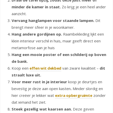
Draai de tafel opzij, zodat deze juist meer of
minder de kamer in staat.
Zo krijg je een heel ander
aanzicht.
Vervang hanglampen voor staande lampen.
Dit
brengt meer sfeer in je woonkamer.
Hang andere gordijnen op.
Raambekleding lijkt een
klein interieur verschil in huis, maar geeft direct een
metamorfose aan je huis
Hang een mooie poster of een schilderij op boven
de bank.
Koop een
effen wit dekbed
van zware kwaliteit –
dit
straalt luxe uit.
Voor meer rust in je interieur
koop je deurtjes en
bevestig je deze aan open kasten
.
Minder slordig en
hier creëer je lekker wat
extra opbergruimte
zonder
dat iemand het ziet.
Steek gezellig wat kaarsen aan.
Deze geven