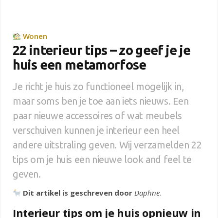
Wonen
22 interieur tips – zo geef je je
huis een metamorfose
Je richt je huis zo functioneel mogelijk in,
maar soms ben je toe aan iets nieuws. Een
paar nieuwe accessoires of wat meubels
verschuiven kunnen je interieur een heel
andere uitstraling geven. Wij verzamelden 22
tips om je huis een nieuwe look and feel te
geven.
Dit artikel is geschreven door
Daphne
.
Interieur tips om je huis opnieuw in