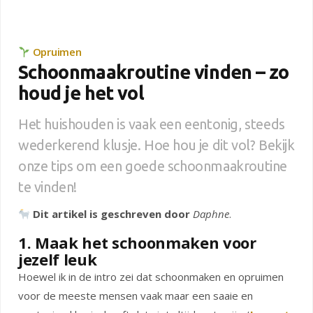
Opruimen
Schoonmaakroutine vinden – zo
houd je het vol
Het huishouden is vaak een eentonig, steeds
wederkerend klusje. Hoe hou je dit vol? Bekijk
onze tips om een goede schoonmaakroutine
te vinden!
Dit artikel is geschreven door
Daphne
.
1. Maak het schoonmaken voor
jezelf leuk
Hoewel ik in de intro zei dat schoonmaken en opruimen
voor de meeste mensen vaak maar een saaie en